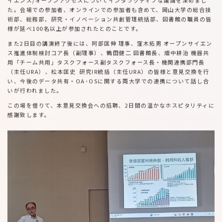
イエンス/オープンアクセスについてインタラクティブな議論を深めまし
た。会場での参加者、オンラインでの参加者も含めて、岡山大学の総合技
術部、総務部、研究・イノベーション共創管理統括部、図書館の職員の皆
様が延べ100名以上が参加されたとのことです。
また2日目の講演終了後には、阿部匡伸 理事、窪木拓男 オープンサイエン
ス推進体制検討コア長（副理事）、鶴田健二 図書館長、畑中耕治 機器共
用「チーム共用」タスクフォース副タスクフォース長・機関連携部門長
（主任URA）、松本匡史 研究IR統括（主任URA）の皆様と意見交換を行
い、今後のデータ共有・OA･OSに関する両大学での連携について話し合
いが行われました。
この場を借りて、本意見交換会への招聘、2日間の温かなホスピタリティに
感謝致します。