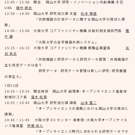
13:45 ~ 13:50 開会 岡山大学 研究・イノベーション共創機構 主任
URA
畑中 耕治
13:50 ~ 14:00 岡山大学 研究協力課 主査
松本 尊道
「共用機器の計測データに関する岡山大学の現状と課
題」
14:00 ~ 15:00 大阪大学 コアファシリティ機構 共創利用支援部門長
唐
牛 譲
「大阪大学の全学機器共用システム」
15:15 ~ 16:15 大阪大学 コアファシリティ機構 戦略企画室長
古
谷 浩志
「共用機器と研究データと研究データ管理：共用機器が
生む測定データは全て
研究データ･ 研究データ管理は新しい研究･研究基盤
の芽生え」
7月31日
10:30 ~ 10:35 開会挨拶 岡山大学 副理事･オープンサイエンス推進体
制検討コア長
窪木 拓男
10:35 ~ 10:45 岡山大学 研究協力課 課長
山本 聖二
「オープンサイエンスの振興における岡山大学の現状と
課題」
10:45 ~ 11:45 大阪大学 D3 センター 准教授･大阪大学オープンサイエ
ンス推進室
甲斐 尚人
「オープンサイエンス時代に求められる研究データマネ