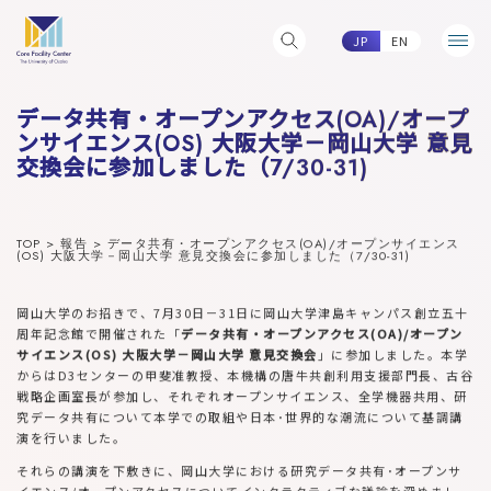
JP
EN
データ共有・オープンアクセス(OA)/オープ
ンサイエンス(OS) 大阪大学－岡山大学 意見
交換会に参加しました（7/30-31)
TOP
>
報告
>
データ共有・オープンアクセス(OA)/オープンサイエンス
(OS) 大阪大学－岡山大学 意見交換会に参加しました（7/30-31)
岡山大学のお招きで、7月30日－31日に岡山大学津島キャンパス創立五十
周年記念館で開催された「
データ共有・オープンアクセス(OA)/オープン
サイエンス(OS) 大阪大学－岡山大学 意見交換会
」に参加しました。本学
からはD3センターの甲斐准教授、本機構の唐牛共創利用支援部門長、古谷
戦略企画室長が参加し、それぞれオープンサイエンス、全学機器共用、研
究データ共有について本学での取組や日本･世界的な潮流について基調講
演を行いました。
それらの講演を下敷きに、岡山大学における研究データ共有･オープンサ