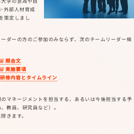
る大学の営為や目
･外部人材育成
を策定しまし
リーダーの方のご参加のみならず、次のチームリーダー候
！
編
照会文
編
実施要項
編 研修内容とタイムライン
門のマネージメントを担当する、あるいは今後担当する予
A、教員、研究員など）。
除きます。
。