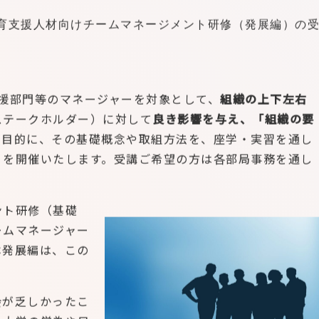
育支援人材向けチームマネージメント研修（発展編）の受講
援部門等のマネージャーを対象として、
組織の上下左右
ステークホルダー）に対して
良き影響を与え、「組織の要
を目的に、その基礎概念や取組方法を、座学・実習を通し
）
を開催いたします。受講ご希望の方は各部局事務を通し
ント研修（基礎
ームマネージャー
本発展編は、この
会が乏しかったこ