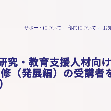
サポートについて
部門について
お
研究・教育支援人材向
研修（発展編）の受講者
7）