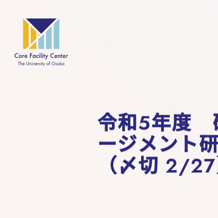
令和5年度 
ージメント
（〆切 2/2